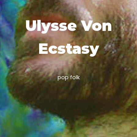
Ulysse Von
Ecstasy
pop folk