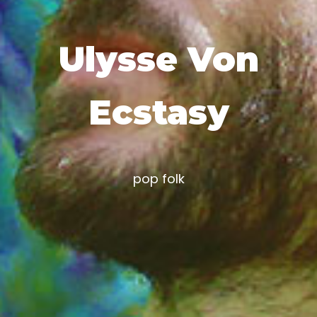
Ulysse Von
Ecstasy
pop folk