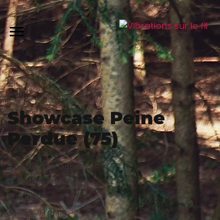
Showcase Peine
Perdue (75)
Victor Lee Gabriel
18 décembre 2024
20h00
Paris, France